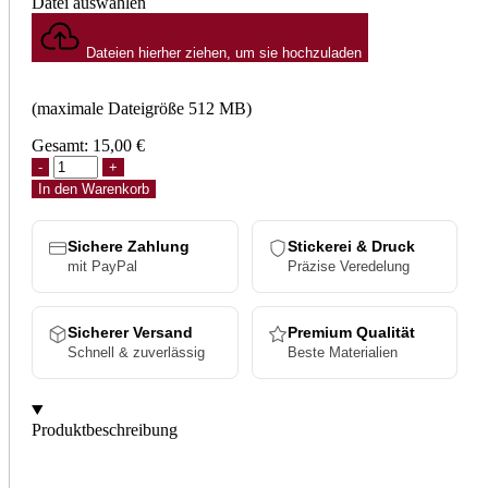
Datei auswählen
Dateien hierher ziehen, um sie hochzuladen
(maximale Dateigröße 512 MB)
Gesamt:
15,00
€
In den Warenkorb
Sichere Zahlung
Stickerei & Druck
mit PayPal
Präzise Veredelung
Sicherer Versand
Premium Qualität
Schnell & zuverlässig
Beste Materialien
Produktbeschreibung