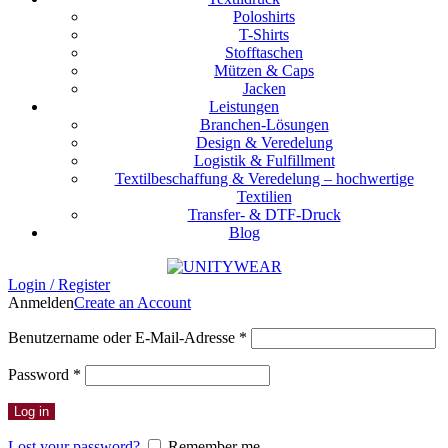
Poloshirts
T-Shirts
Stofftaschen
Mützen & Caps
Jacken
Leistungen
Branchen-Lösungen
Design & Veredelung
Logistik & Fulfillment
Textilbeschaffung & Veredelung – hochwertige
Textilien
Transfer- & DTF-Druck
Blog
Login / Register
Anmelden
Create an Account
Benutzername oder E-Mail-Adresse
*
Password
*
Log in
Lost your password?
Remember me