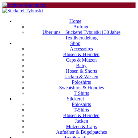
Home
Anfrage
Über uns – Stickerei Tyburski | 30 Jahre
Textilveredelung
Shop
Accessoires
Blusen & Hemden
Caps & Mützen
Baby
Hosen & Shorts
Jacken & Westen
Poloshirts
Sweatshirts & Hoodies
T-Shirts
Stickerei
Poloshirts
T-Shirts
Blusen & Hemden
Jacken
Mützen & Caps
Aufnäher & Bügelpatches
Textildruck