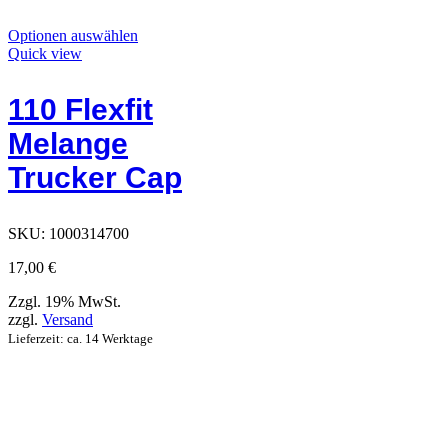
Dieses
Optionen auswählen
Produkt
Quick view
hat
Optionen,
110 Flexfit
die
auf
Melange
der
Produktseite
Trucker Cap
ausgewählt
werden
können
SKU:
1000314700
17,00
€
Zzgl. 19% MwSt.
zzgl.
Versand
Lieferzeit: ca. 14 Werktage