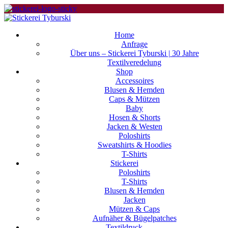
Home
Anfrage
Über uns – Stickerei Tyburski | 30 Jahre
Textilveredelung
Shop
Accessoires
Blusen & Hemden
Caps & Mützen
Baby
Hosen & Shorts
Jacken & Westen
Poloshirts
Sweatshirts & Hoodies
T-Shirts
Stickerei
Poloshirts
T-Shirts
Blusen & Hemden
Jacken
Mützen & Caps
Aufnäher & Bügelpatches
Textildruck