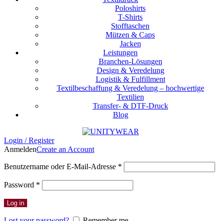
Poloshirts
T-Shirts
Stofftaschen
Mützen & Caps
Jacken
Leistungen
Branchen-Lösungen
Design & Veredelung
Logistik & Fulfillment
Textilbeschaffung & Veredelung – hochwertige
Textilien
Transfer- & DTF-Druck
Blog
Login / Register
Anmelden
Create an Account
Erforderlich
Benutzername oder E-Mail-Adresse
*
Erforderlich
Password
*
Log in
Lost your password?
Remember me