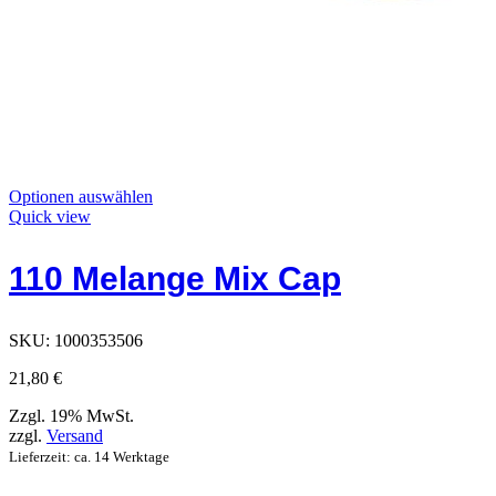
Dieses
Optionen auswählen
Produkt
Quick view
hat
Optionen,
110 Melange Mix Cap
die
auf
der
Produktseite
SKU:
1000353506
ausgewählt
werden
21,80
€
können
Zzgl. 19% MwSt.
zzgl.
Versand
Lieferzeit: ca. 14 Werktage