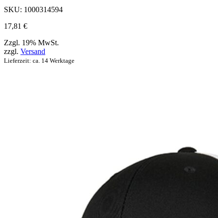
Produktseite
SKU:
1000314594
ausgewählt
werden
17,81
€
können
Zzgl. 19% MwSt.
zzgl.
Versand
Lieferzeit: ca. 14 Werktage