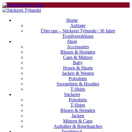
Home
Anfrage
Über uns – Stickerei Tyburski | 30 Jahre
Textilveredelung
Shop
Accessoires
Blusen & Hemden
Caps & Mützen
Baby
Hosen & Shorts
Jacken & Westen
Poloshirts
Sweatshirts & Hoodies
T-Shirts
Stickerei
Poloshirts
T-Shirts
Blusen & Hemden
Jacken
Mützen & Caps
Aufnäher & Bügelpatches
Textildruck