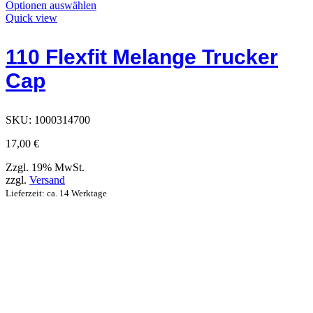
Dieses
Optionen auswählen
Produkt
Quick view
hat
Optionen,
110 Flexfit Melange Trucker
die
auf
Cap
der
Produktseite
ausgewählt
werden
SKU:
1000314700
können
17,00
€
Zzgl. 19% MwSt.
zzgl.
Versand
Lieferzeit: ca. 14 Werktage