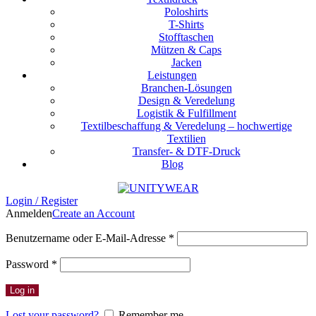
Poloshirts
T-Shirts
Stofftaschen
Mützen & Caps
Jacken
Leistungen
Branchen-Lösungen
Design & Veredelung
Logistik & Fulfillment
Textilbeschaffung & Veredelung – hochwertige
Textilien
Transfer- & DTF-Druck
Blog
Login / Register
Anmelden
Create an Account
Erforderlich
Benutzername oder E-Mail-Adresse
*
Erforderlich
Password
*
Log in
Lost your password?
Remember me