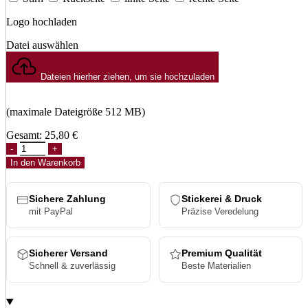
Logo hochladen
Datei auswählen
Dateien hierher ziehen, um sie hochzuladen
(maximale Dateigröße 512 MB)
Gesamt:
25,80
€
Check
Bucket
In den Warenkorb
Hat
Menge
Sichere Zahlung
Stickerei & Druck
mit PayPal
Präzise Veredelung
Sicherer Versand
Premium Qualität
Schnell & zuverlässig
Beste Materialien