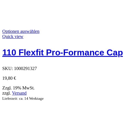
Dieses
Optionen auswählen
Produkt
Quick view
hat
Optionen,
110 Flexfit Pro-Formance Cap
die
auf
der
Produktseite
SKU:
1000291327
ausgewählt
werden
19,80
€
können
Zzgl. 19% MwSt.
zzgl.
Versand
Lieferzeit: ca. 14 Werktage