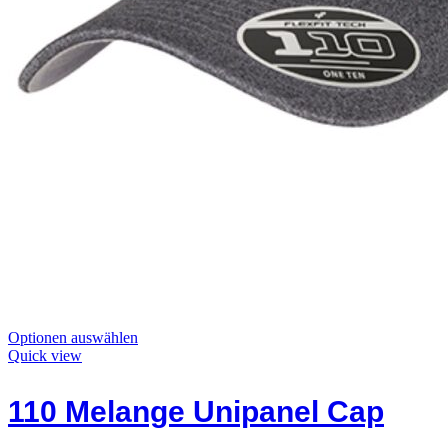
Dieses
Optionen auswählen
Produkt
Quick view
hat
Optionen,
110 Melange Unipanel Cap
die
auf
der