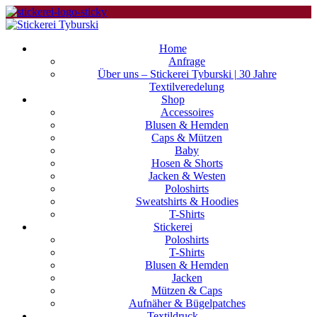
Home
Anfrage
Über uns – Stickerei Tyburski | 30 Jahre
Textilveredelung
Shop
Accessoires
Blusen & Hemden
Caps & Mützen
Baby
Hosen & Shorts
Jacken & Westen
Poloshirts
Sweatshirts & Hoodies
T-Shirts
Stickerei
Poloshirts
T-Shirts
Blusen & Hemden
Jacken
Mützen & Caps
Aufnäher & Bügelpatches
Textildruck