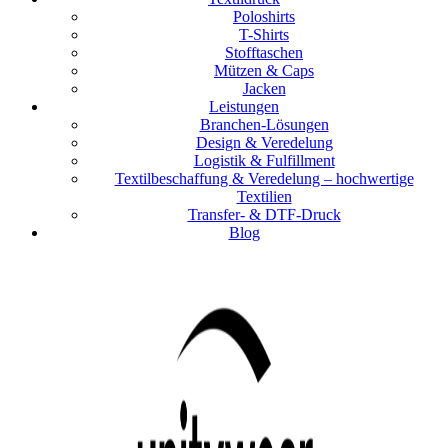
Poloshirts
T-Shirts
Stofftaschen
Mützen & Caps
Jacken
Leistungen
Branchen-Lösungen
Design & Veredelung
Logistik & Fulfillment
Textilbeschaffung & Veredelung – hochwertige
Textilien
Transfer- & DTF-Druck
Blog