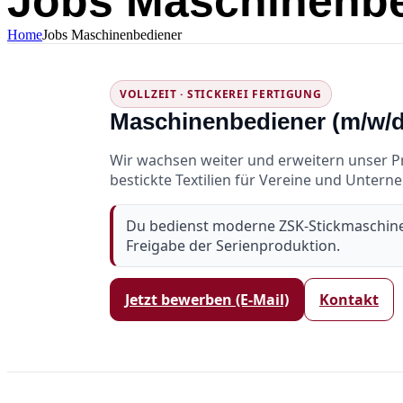
Jobs Maschinenbe
Home
Jobs Maschinenbediener
VOLLZEIT · STICKEREI FERTIGUNG
Maschinenbediener (m/w/d)
Wir wachsen weiter und erweitern unser Pr
bestickte Textilien für Vereine und Unter
Du bedienst moderne ZSK‑Stickmaschinen
Freigabe der Serienproduktion.
Jetzt bewerben (E‑Mail)
Kontakt