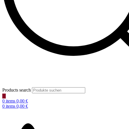
Products search
0
items
0,00
€
0
items
0,00
€