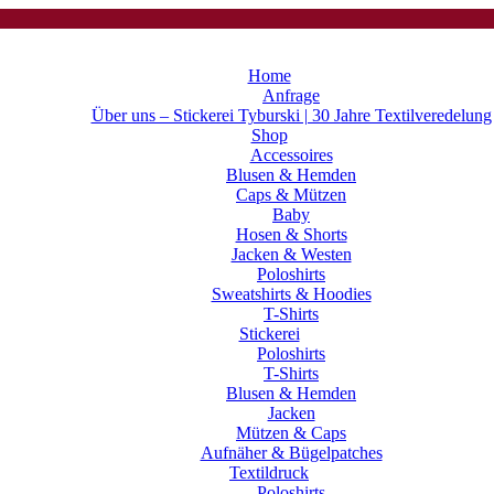
Home
Anfrage
Über uns – Stickerei Tyburski | 30 Jahre Textilveredelung
Shop
Accessoires
Blusen & Hemden
Caps & Mützen
Baby
Hosen & Shorts
Jacken & Westen
Poloshirts
Sweatshirts & Hoodies
T-Shirts
Stickerei
Poloshirts
T-Shirts
Blusen & Hemden
Jacken
Mützen & Caps
Aufnäher & Bügelpatches
Textildruck
Poloshirts