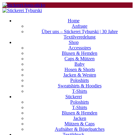
Home
Anfrage
Über uns – Stickerei Tyburski | 30 Jahre
Textilveredelung
Shop
Accessoires
Blusen & Hemden
Caps & Mützen
Baby
Hosen & Shorts
Jacken & Westen
Poloshirts
Sweatshirts & Hoodies
T-Shirts
Stickerei
Poloshirts
T-Shirts
Blusen & Hemden
Jacken
Mützen & Caps
Aufnäher & Bügelpatches
Textildruck