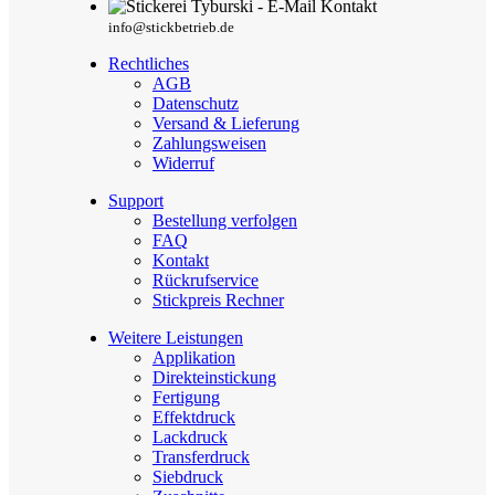
info@stickbetrieb.de
Rechtliches
AGB
Datenschutz
Versand & Lieferung
Zahlungsweisen
Widerruf
Support
Bestellung verfolgen
FAQ
Kontakt
Rückrufservice
Stickpreis Rechner
Weitere Leistungen
Applikation
Direkteinstickung
Fertigung
Effektdruck
Lackdruck
Transferdruck
Siebdruck