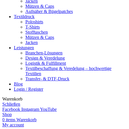
Jacken
Mützen & Caps
Aufnäher & Bügelpatches
Textildruck
Poloshirts
T-Shirts
Stofftaschen
Mützen & Caps
Jacken
Leistungen
Branchen-Lösungen
Design & Veredelung
Logistik & Fulfillment
Textilbeschaffung & Veredelung – hochwertige
Textilien
Transfer- & DTF-Druck
Blog
Login / Register
Warenkorb
Schließen
Facebook
Instagram
YouTube
Shop
0
items
Warenkorb
My account