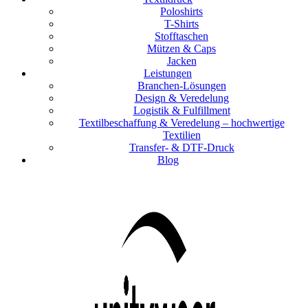
Poloshirts
T-Shirts
Stofftaschen
Mützen & Caps
Jacken
Leistungen
Branchen-Lösungen
Design & Veredelung
Logistik & Fulfillment
Textilbeschaffung & Veredelung – hochwertige
Textilien
Transfer- & DTF-Druck
Blog