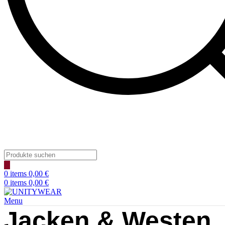
Products
search
0
items
0,00
€
0
items
0,00
€
Menu
Jacken & Westen