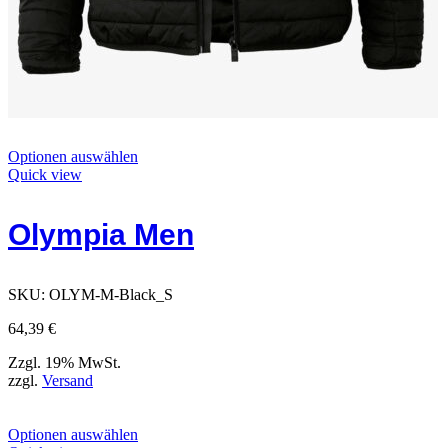
Dieses
Optionen auswählen
Produkt
Quick view
hat
Optionen,
Olympia Men
die
auf
der
Produktseite
SKU:
OLYM-M-Black_S
ausgewählt
werden
64,39
€
können
Zzgl. 19% MwSt.
zzgl.
Versand
Dieses
Optionen auswählen