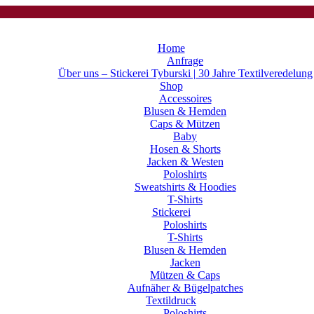
Home
Anfrage
Über uns – Stickerei Tyburski | 30 Jahre Textilveredelung
Shop
Accessoires
Blusen & Hemden
Caps & Mützen
Baby
Hosen & Shorts
Jacken & Westen
Poloshirts
Sweatshirts & Hoodies
T-Shirts
Stickerei
Poloshirts
T-Shirts
Blusen & Hemden
Jacken
Mützen & Caps
Aufnäher & Bügelpatches
Textildruck
Poloshirts