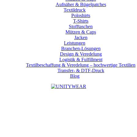
Aufnäher & Bügelpatches
Textildruck
Poloshirts
T-Shirts
Stofftaschen
Mützen & Caps
Jacken
Leistungen
Branchen-Lösungen
Design & Veredelung
Logistik & Fulfillment
Textilbeschaffung & Veredelung – hochwertige Textilien
Transfer- & DTF-Druck
Blog