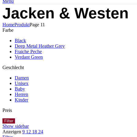
Menu
Jacken & Westen
Home
Produkt
Page 11
Farbe
Black
Deep Metal Heather Grey
Fraiche Peche
Verdant Green
Geschlecht
Damen
Unisex
Baby
Herren
Kinder
Preis
Filter
Show sidebar
Anzeigen
9
12
18
24