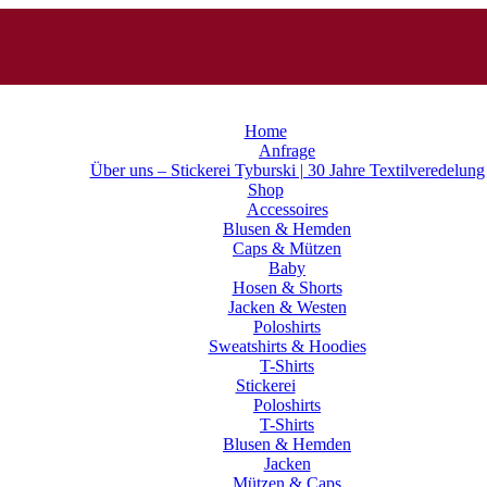
Home
Anfrage
Über uns – Stickerei Tyburski | 30 Jahre Textilveredelung
Shop
Accessoires
Blusen & Hemden
Caps & Mützen
Baby
Hosen & Shorts
Jacken & Westen
Poloshirts
Sweatshirts & Hoodies
T-Shirts
Stickerei
Poloshirts
T-Shirts
Blusen & Hemden
Jacken
Mützen & Caps