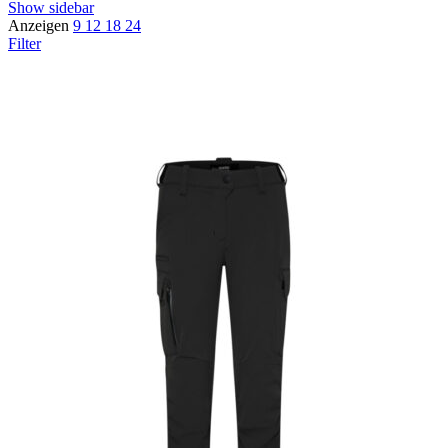
Show sidebar
Anzeigen
9
12
18
24
Filter