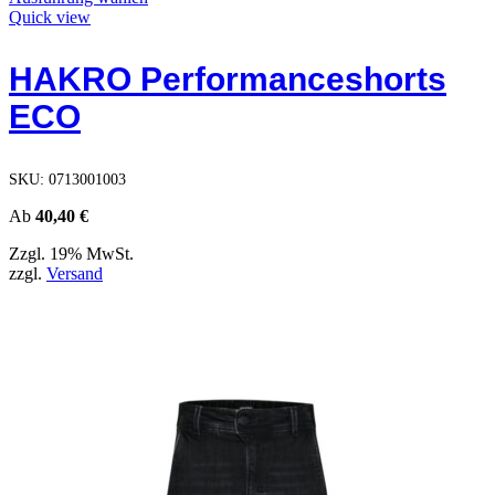
Produkt
Quick view
weist
mehrere
HAKRO Performanceshorts
Varianten
auf.
ECO
Die
Optionen
können
auf
SKU:
0713001003
der
Produktseite
Ab
40,40
€
gewählt
Zzgl. 19% MwSt.
werden
zzgl.
Versand