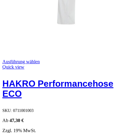
Dieses
Ausführung wählen
Produkt
Quick view
weist
mehrere
HAKRO Performancehose
Varianten
auf.
ECO
Die
Optionen
können
auf
SKU:
0711001003
der
Produktseite
Ab
47,30
€
gewählt
Zzgl. 19% MwSt.
werden