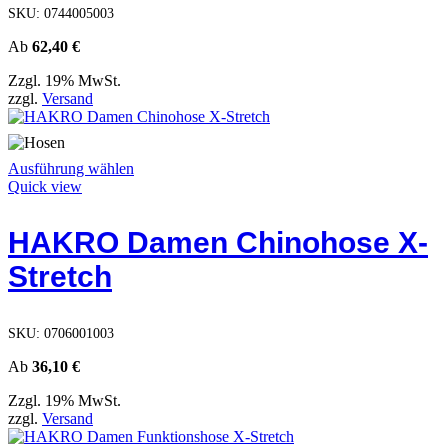
auf
SKU:
0744005003
der
Produktseite
Ab
62,40
€
gewählt
Zzgl. 19% MwSt.
werden
zzgl.
Versand
Dieses
Ausführung wählen
Produkt
Quick view
weist
mehrere
HAKRO Damen Chinohose X-
Varianten
auf.
Stretch
Die
Optionen
können
auf
SKU:
0706001003
der
Produktseite
Ab
36,10
€
gewählt
Zzgl. 19% MwSt.
werden
zzgl.
Versand