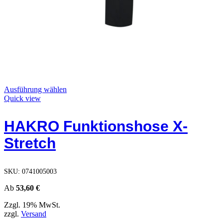
Dieses
Ausführung wählen
Produkt
Quick view
weist
mehrere
HAKRO Funktionshose X-
Varianten
auf.
Stretch
Die
Optionen
können
auf
SKU:
0741005003
der
Produktseite
Ab
53,60
€
gewählt
Zzgl. 19% MwSt.
werden
zzgl.
Versand