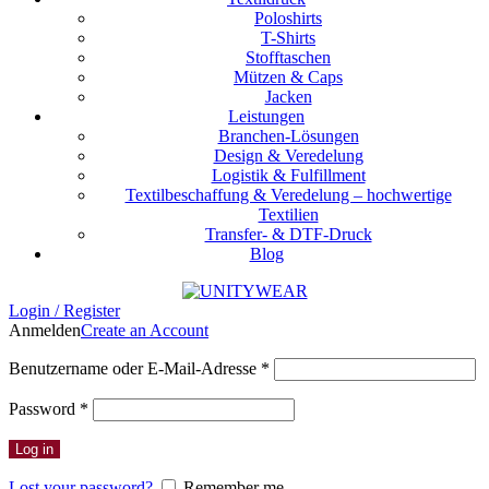
Poloshirts
T-Shirts
Stofftaschen
Mützen & Caps
Jacken
Leistungen
Branchen-Lösungen
Design & Veredelung
Logistik & Fulfillment
Textilbeschaffung & Veredelung – hochwertige
Textilien
Transfer- & DTF-Druck
Blog
Login / Register
Anmelden
Create an Account
Erforderlich
Benutzername oder E-Mail-Adresse
*
Erforderlich
Password
*
Log in
Lost your password?
Remember me