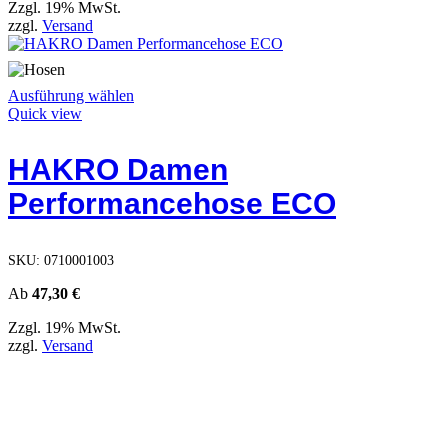
Zzgl. 19% MwSt.
werden
zzgl.
Versand
Dieses
Ausführung wählen
Produkt
Quick view
weist
mehrere
HAKRO Damen
Varianten
auf.
Performancehose ECO
Die
Optionen
können
auf
SKU:
0710001003
der
Produktseite
Ab
47,30
€
gewählt
Zzgl. 19% MwSt.
werden
zzgl.
Versand