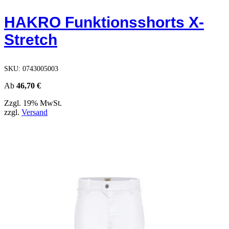
weist
mehrere
HAKRO Funktionsshorts X-
Varianten
auf.
Stretch
Die
Optionen
können
auf
SKU:
0743005003
der
Produktseite
Ab
46,70
€
gewählt
Zzgl. 19% MwSt.
werden
zzgl.
Versand