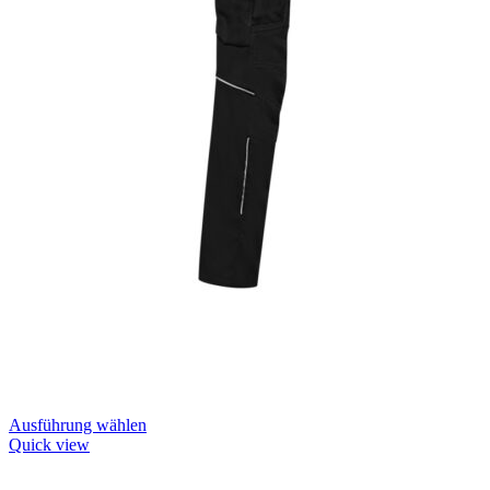
Dieses
Ausführung wählen
Produkt
Quick view
weist
mehrere