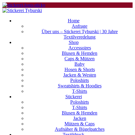
Home
Anfrage
Über uns – Stickerei Tyburski | 30 Jahre
Textilveredelung
Shop
Accessoires
Blusen & Hemden
Caps & Mützen
Baby
Hosen & Shorts
Jacken & Westen
Poloshirts
Sweatshirts & Hoodies
T-Shirts
Stickerei
Poloshirts
T-Shirts
Blusen & Hemden
Jacken
Mützen & Caps
Aufnäher & Bügelpatches
Textildruck