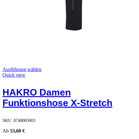
Dieses
Ausführung wählen
Produkt
Quick view
weist
mehrere
HAKRO Damen
Varianten
auf.
Funktionshose X-Stretch
Die
Optionen
können
auf
SKU:
0740005003
der
Produktseite
Ab
53,60
€
gewählt