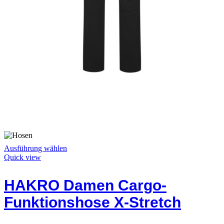
Dieses
Ausführung wählen
Produkt
Quick view
weist
mehrere
HAKRO Damen Cargo-
Varianten
auf.
Funktionshose X-Stretch
Die
Optionen
können