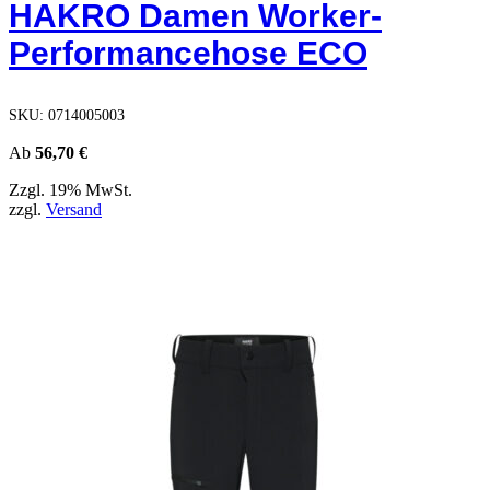
HAKRO Damen Worker-
Varianten
auf.
Performancehose ECO
Die
Optionen
können
auf
SKU:
0714005003
der
Produktseite
Ab
56,70
€
gewählt
Zzgl. 19% MwSt.
werden
zzgl.
Versand