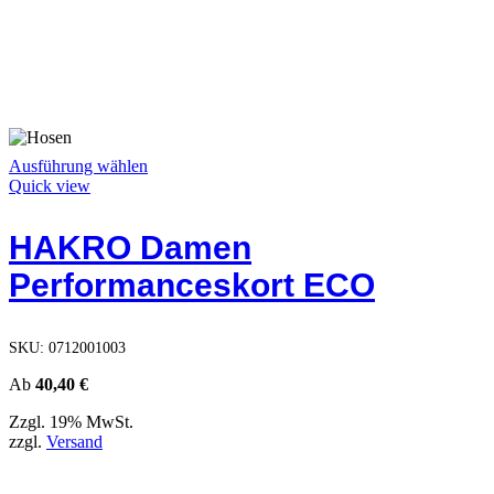
Dieses
Ausführung wählen
Produkt
Quick view
weist
mehrere
HAKRO Damen
Varianten
auf.
Performanceskort ECO
Die
Optionen
können
auf
SKU:
0712001003
der
Produktseite
Ab
40,40
€
gewählt
Zzgl. 19% MwSt.
werden
zzgl.
Versand