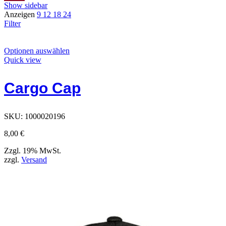
Show sidebar
Anzeigen
9
12
18
24
Filter
Dieses
Optionen auswählen
Produkt
Quick view
hat
Optionen,
Cargo Cap
die
auf
der
Produktseite
SKU:
1000020196
ausgewählt
werden
8,00
€
können
Zzgl. 19% MwSt.
zzgl.
Versand