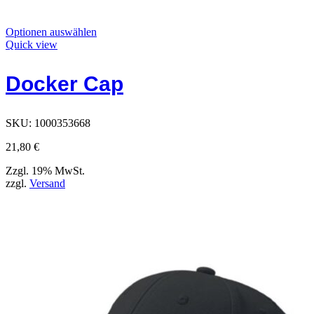
Dieses
Optionen auswählen
Produkt
Quick view
hat
Optionen,
Docker Cap
die
auf
der
Produktseite
SKU:
1000353668
ausgewählt
werden
21,80
€
können
Zzgl. 19% MwSt.
zzgl.
Versand