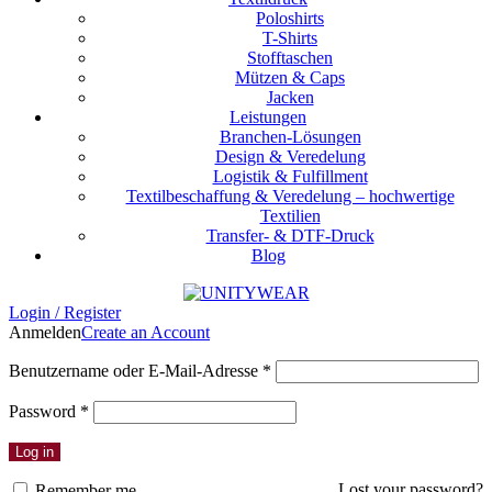
Poloshirts
T-Shirts
Stofftaschen
Mützen & Caps
Jacken
Leistungen
Branchen-Lösungen
Design & Veredelung
Logistik & Fulfillment
Textilbeschaffung & Veredelung – hochwertige
Textilien
Transfer- & DTF-Druck
Blog
Login / Register
Anmelden
Create an Account
Erforderlich
Benutzername oder E-Mail-Adresse
*
Erforderlich
Password
*
Log in
Lost your password?
Remember me