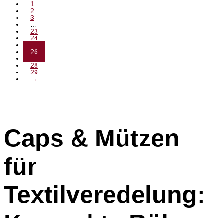
1
2
3
…
23
24
25
26
27
28
29
→
Caps & Mützen
für
Textilveredelung: