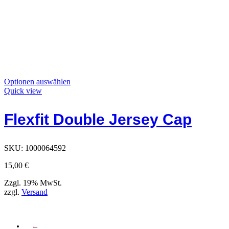
Dieses
Optionen auswählen
Produkt
Quick view
hat
Optionen,
Flexfit Double Jersey Cap
die
auf
der
Produktseite
SKU:
1000064592
ausgewählt
werden
15,00
€
können
Zzgl. 19% MwSt.
zzgl.
Versand
←