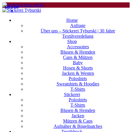
SOLD OU
SOLD OU
SOLD OU
SOLD OU
SOLD OU
SOLD OU
SOLD OU
SOLD OU
SOLD OU
SOLD OU
SOLD OU
SOLD OU
T
T
T
T
T
T
T
T
T
T
T
T
Home
Anfrage
Über uns – Stickerei Tyburski | 30 Jahre
Textilveredelung
Shop
Accessoires
Blusen & Hemden
Caps & Mützen
Baby
Hosen & Shorts
Jacken & Westen
Poloshirts
Sweatshirts & Hoodies
T-Shirts
Stickerei
Poloshirts
T-Shirts
Blusen & Hemden
Jacken
Mützen & Caps
Aufnäher & Bügelpatches
Textildruck