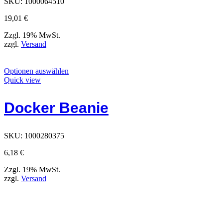
SKU:
1000064510
ausgewählt
werden
19,01
€
können
Zzgl. 19% MwSt.
zzgl.
Versand
Dieses
Optionen auswählen
Produkt
Quick view
hat
Optionen,
Docker Beanie
die
auf
der
Produktseite
SKU:
1000280375
ausgewählt
werden
6,18
€
können
Zzgl. 19% MwSt.
zzgl.
Versand