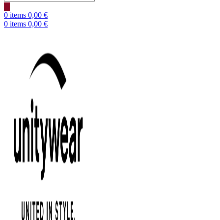
search
0
items
0,00
€
0
items
0,00
€