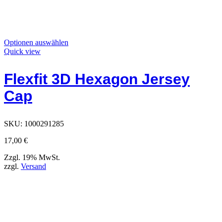
Dieses
Optionen auswählen
Produkt
Quick view
hat
Optionen,
Flexfit 3D Hexagon Jersey
die
auf
Cap
der
Produktseite
ausgewählt
werden
SKU:
1000291285
können
17,00
€
Zzgl. 19% MwSt.
zzgl.
Versand