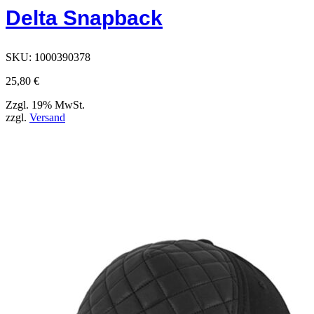
Optionen,
Delta Snapback
die
auf
der
Produktseite
SKU:
1000390378
ausgewählt
werden
25,80
€
können
Zzgl. 19% MwSt.
zzgl.
Versand