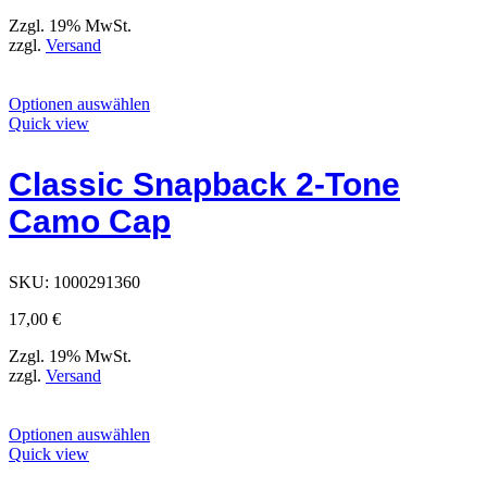
können
Zzgl. 19% MwSt.
zzgl.
Versand
Dieses
Optionen auswählen
Produkt
Quick view
hat
Optionen,
Classic Snapback 2-Tone
die
auf
Camo Cap
der
Produktseite
ausgewählt
werden
SKU:
1000291360
können
17,00
€
Zzgl. 19% MwSt.
zzgl.
Versand
Dieses
Optionen auswählen
Produkt
Quick view
hat