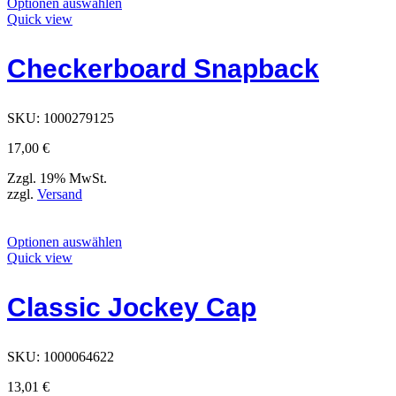
Dieses
Optionen auswählen
Produkt
Quick view
hat
Optionen,
Checkerboard Snapback
die
auf
der
Produktseite
SKU:
1000279125
ausgewählt
werden
17,00
€
können
Zzgl. 19% MwSt.
zzgl.
Versand
Dieses
Optionen auswählen
Produkt
Quick view
hat
Optionen,
Classic Jockey Cap
die
auf
der
Produktseite
SKU:
1000064622
ausgewählt
werden
13,01
€