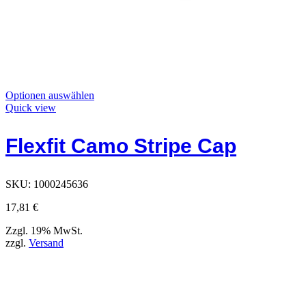
Dieses
Optionen auswählen
Produkt
Quick view
hat
Optionen,
Flexfit Camo Stripe Cap
die
auf
der
Produktseite
SKU:
1000245636
ausgewählt
werden
17,81
€
können
Zzgl. 19% MwSt.
zzgl.
Versand