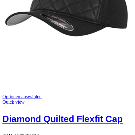
Dieses
Optionen auswählen
Produkt
Quick view
hat
Optionen,
Diamond Quilted Flexfit Cap
die
auf
der
Produktseite