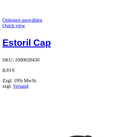
Dieses
Optionen auswählen
Produkt
Quick view
hat
Optionen,
Estoril Cap
die
auf
der
Produktseite
SKU:
1000020430
ausgewählt
werden
8,93
€
können
Zzgl. 19% MwSt.
zzgl.
Versand