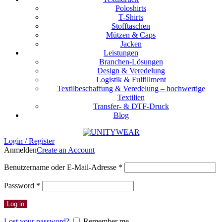
Poloshirts
T-Shirts
Stofftaschen
Mützen & Caps
Jacken
Leistungen
Branchen-Lösungen
Design & Veredelung
Logistik & Fulfillment
Textilbeschaffung & Veredelung – hochwertige
Textilien
Transfer- & DTF-Druck
Blog
Login / Register
Anmelden
Create an Account
Erforderlich
Benutzername oder E-Mail-Adresse
*
Erforderlich
Password
*
Log in
Lost your password?
Remember me