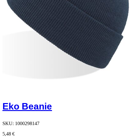
Eko Beanie
SKU:
1000298147
5,48
€