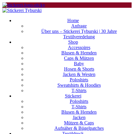
Home
Anfrage
Über uns – Stickerei Tyburski | 30 Jahre
Textilveredelung
Shop
Accessoires
Blusen & Hemden
Caps & Mützen
Baby
Hosen & Shorts
Jacken & Westen
Poloshirts
Sweatshirts & Hoodies
T-Shirts
Stickerei
Poloshirts
T-Shirts
Blusen & Hemden
Jacken
Mützen & Caps
Aufnäher & Bügelpatches
Textildruck