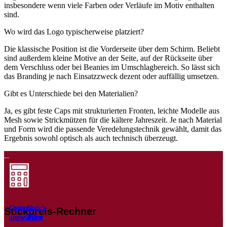
insbesondere wenn viele Farben oder Verläufe im Motiv enthalten
sind.
Wo wird das Logo typischerweise platziert?
Die klassische Position ist die Vorderseite über dem Schirm. Beliebt
sind außerdem kleine Motive an der Seite, auf der Rückseite über
dem Verschluss oder bei Beanies im Umschlagbereich. So lässt sich
das Branding je nach Einsatzzweck dezent oder auffällig umsetzen.
Gibt es Unterschiede bei den Materialien?
Ja, es gibt feste Caps mit strukturierten Fronten, leichte Modelle aus
Mesh sowie Strickmützen für die kältere Jahreszeit. Je nach Material
und Form wird die passende Veredelungstechnik gewählt, damit das
Ergebnis sowohl optisch als auch technisch überzeugt.
Optionen
Optionen
Optionen
Optionen
Optionen
Optionen
Optionen
Optionen
Optionen
Optionen
Optionen
Optionen
Quick
Quick
Quick
Quick
Quick
Quick
Quick
Quick
Quick
Quick
Quick
Quick
Stickpreis-Rechner
auswählen
auswählen
auswählen
auswählen
auswählen
auswählen
auswählen
auswählen
auswählen
auswählen
auswählen
auswählen
view
view
view
view
view
view
view
view
view
view
view
view
Dieses
Dieses
Dieses
Dieses
Dieses
Dieses
Dieses
Dieses
Dieses
Dieses
Dieses
Dieses