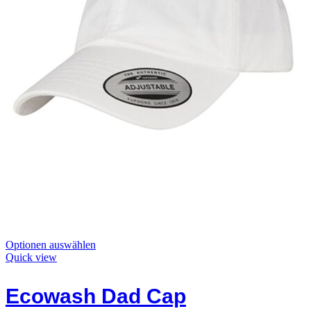
Dieses
Optionen auswählen
Produkt
Quick view
hat
Optionen,
Ecowash Dad Cap
die
auf