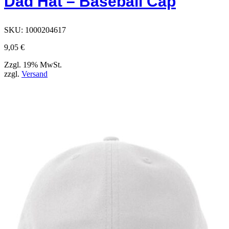
Dad Hat – Baseball Cap
auf
der
Produktseite
SKU:
1000204617
ausgewählt
werden
9,05
€
können
Zzgl. 19% MwSt.
zzgl.
Versand