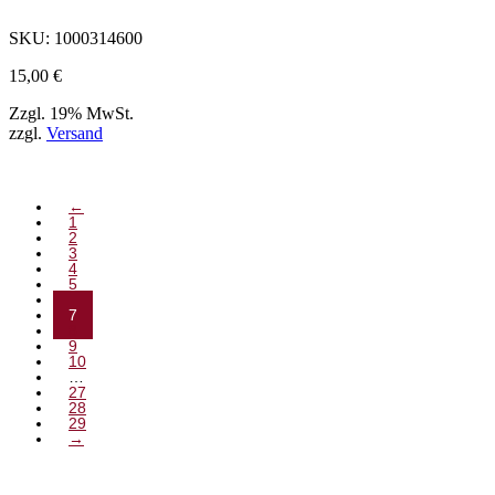
der
Produktseite
SKU:
1000314600
ausgewählt
werden
15,00
€
können
Zzgl. 19% MwSt.
zzgl.
Versand
←
1
2
3
4
5
6
7
8
9
10
…
27
28
29
→