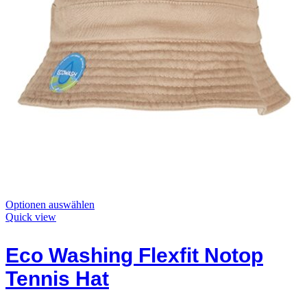
Dieses
Optionen auswählen
Produkt
Quick view
hat
Optionen,
Eco Washing Flexfit Notop
die
auf
Tennis Hat
der
Produktseite
ausgewählt