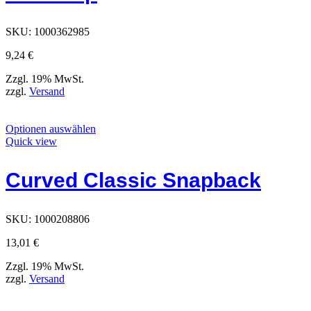
auf
der
Produktseite
SKU:
1000362985
ausgewählt
werden
9,24
€
können
Zzgl. 19% MwSt.
zzgl.
Versand
Dieses
Optionen auswählen
Produkt
Quick view
hat
Optionen,
Curved Classic Snapback
die
auf
der
Produktseite
SKU:
1000208806
ausgewählt
werden
13,01
€
können
Zzgl. 19% MwSt.
zzgl.
Versand