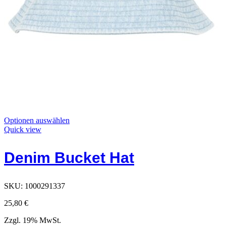
Dieses
Optionen auswählen
Produkt
Quick view
hat
Optionen,
Denim Bucket Hat
die
auf
der
Produktseite
SKU:
1000291337
ausgewählt
werden
25,80
€
können
Zzgl. 19% MwSt.