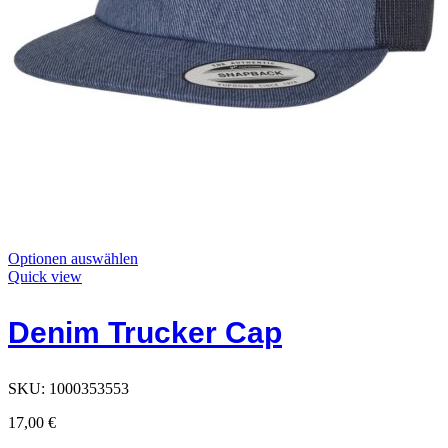
Dieses
Optionen auswählen
Produkt
Quick view
hat
Optionen,
Denim Trucker Cap
die
auf
der
Produktseite
SKU:
1000353553
ausgewählt
werden
17,00
€
können