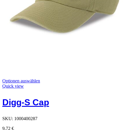
Dieses
Optionen auswählen
Produkt
Quick view
hat
Optionen,
Digg-S Cap
die
auf
der
Produktseite
SKU:
1000400287
ausgewählt
werden
9,72
€