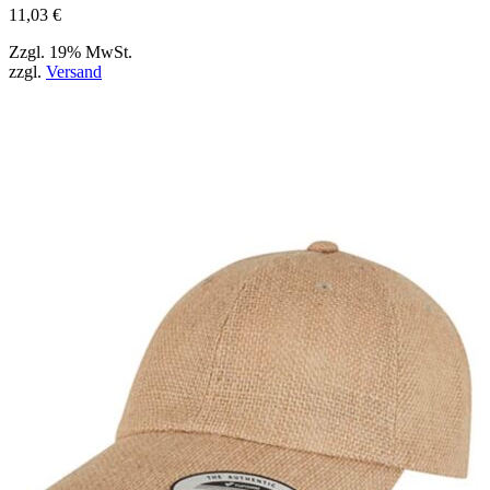
werden
11,03
€
können
Zzgl. 19% MwSt.
zzgl.
Versand