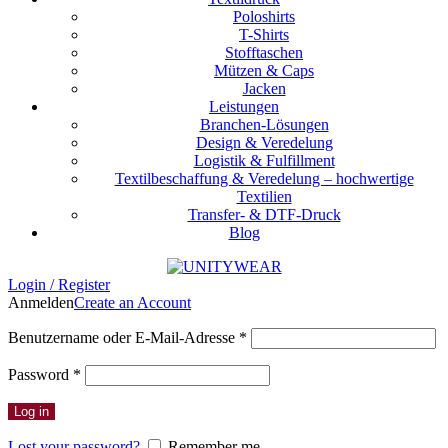
Poloshirts
T-Shirts
Stofftaschen
Mützen & Caps
Jacken
Leistungen
Branchen-Lösungen
Design & Veredelung
Logistik & Fulfillment
Textilbeschaffung & Veredelung – hochwertige
Textilien
Transfer- & DTF-Druck
Blog
Login / Register
Anmelden
Create an Account
Erforderlich
Benutzername oder E-Mail-Adresse
*
Erforderlich
Password
*
Log in
Lost your password?
Remember me