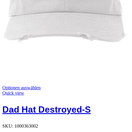
Dieses
Optionen auswählen
Produkt
Quick view
hat
Optionen,
Dad Hat Destroyed-S
die
auf
der
Produktseite
SKU:
1000363002
ausgewählt