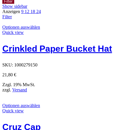
Filter
Show sidebar
Anzeigen
9
12
18
24
Filter
Dieses
Optionen auswählen
Produkt
Quick view
hat
Optionen,
Crinkled Paper Bucket Hat
die
auf
der
Produktseite
SKU:
1000279150
ausgewählt
werden
21,80
€
können
Zzgl. 19% MwSt.
zzgl.
Versand
Dieses
Optionen auswählen
Produkt
Quick view
hat
Optionen,
Cruz Cap
die