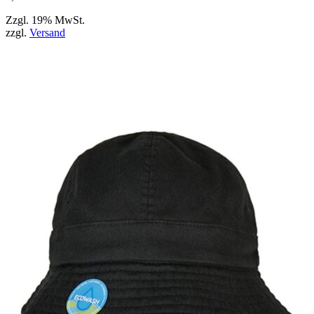
können
Zzgl. 19% MwSt.
zzgl.
Versand