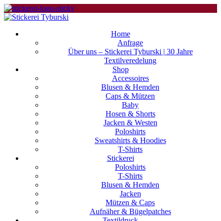
Home
Anfrage
Über uns – Stickerei Tyburski | 30 Jahre
Textilveredelung
Shop
Accessoires
Blusen & Hemden
Caps & Mützen
Baby
Hosen & Shorts
Jacken & Westen
Poloshirts
Sweatshirts & Hoodies
T-Shirts
Stickerei
Poloshirts
T-Shirts
Blusen & Hemden
Jacken
Mützen & Caps
Aufnäher & Bügelpatches
Textildruck