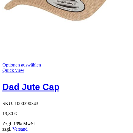
Dieses
Optionen auswählen
Produkt
Quick view
hat
Optionen,
Dad Jute Cap
die
auf
der
Produktseite
SKU:
1000390343
ausgewählt
werden
19,80
€
können
Zzgl. 19% MwSt.
zzgl.
Versand