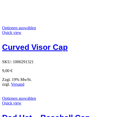
Dieses
Optionen auswählen
Produkt
Quick view
hat
Optionen,
Curved Visor Cap
die
auf
der
Produktseite
SKU:
1000291321
ausgewählt
werden
9,00
€
können
Zzgl. 19% MwSt.
zzgl.
Versand
Dieses
Optionen auswählen
Produkt
Quick view
hat
Optionen,
die