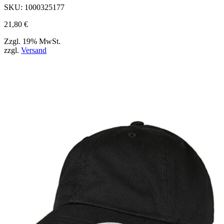
werden
SKU:
1000325177
können
21,80
€
Zzgl. 19% MwSt.
zzgl.
Versand