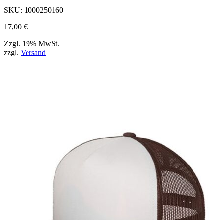
Produktseite
SKU:
1000250160
ausgewählt
werden
17,00
€
können
Zzgl. 19% MwSt.
zzgl.
Versand