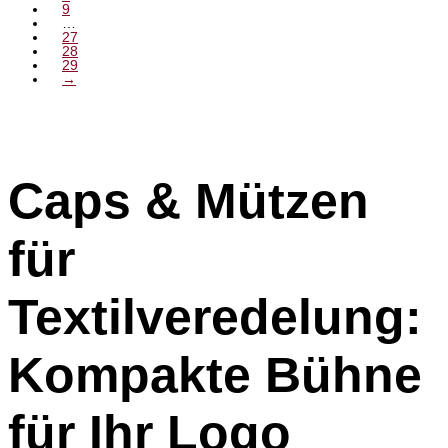
9
…
27
28
29
→
Caps & Mützen
für
Textilveredelung:
Kompakte Bühne
für Ihr Logo