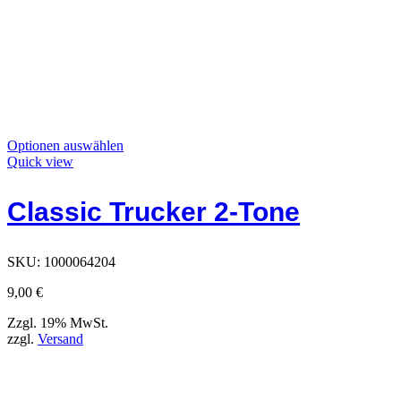
Dieses
Optionen auswählen
Produkt
Quick view
hat
Optionen,
Classic Trucker 2-Tone
die
auf
der
Produktseite
SKU:
1000064204
ausgewählt
werden
9,00
€
können
Zzgl. 19% MwSt.
zzgl.
Versand