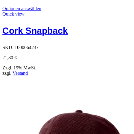
Dieses
Optionen auswählen
Produkt
Quick view
hat
Optionen,
Cork Snapback
die
auf
der
Produktseite
SKU:
1000064237
ausgewählt
werden
21,80
€
können
Zzgl. 19% MwSt.
zzgl.
Versand