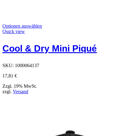
Dieses
Optionen auswählen
Produkt
Quick view
hat
Optionen,
Cool & Dry Mini Piqué
die
auf
der
Produktseite
SKU:
1000064137
ausgewählt
werden
17,81
€
können
Zzgl. 19% MwSt.
zzgl.
Versand