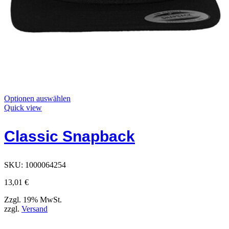
Dieses
Optionen auswählen
Produkt
Quick view
hat
Optionen,
Classic Snapback
die
auf
der
Produktseite
SKU:
1000064254
ausgewählt
werden
13,01
€
können
Zzgl. 19% MwSt.
zzgl.
Versand