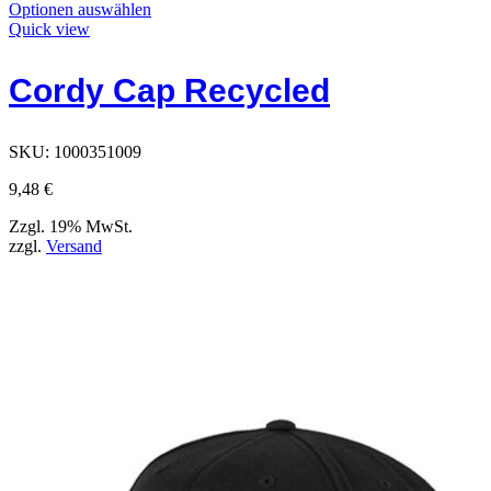
Dieses
Optionen auswählen
Produkt
Quick view
hat
Optionen,
Cordy Cap Recycled
die
auf
der
Produktseite
SKU:
1000351009
ausgewählt
werden
9,48
€
können
Zzgl. 19% MwSt.
zzgl.
Versand