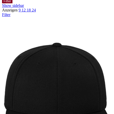
Filter
Show sidebar
Anzeigen
9
12
18
24
Filter