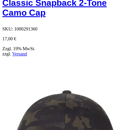
Classic Snapback 2-Tone
die
auf
Camo Cap
der
Produktseite
ausgewählt
werden
SKU:
1000291360
können
17,00
€
Zzgl. 19% MwSt.
zzgl.
Versand