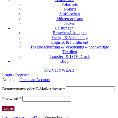
Poloshirts
T-Shirts
Stofftaschen
Mützen & Caps
Jacken
Leistungen
Branchen-Lösungen
Design & Veredelung
Logistik & Fulfillment
Textilbeschaffung & Veredelung – hochwertige
Textilien
Transfer- & DTF-Druck
Blog
Login / Register
Anmelden
Create an Account
Erforderlich
Benutzername oder E-Mail-Adresse
*
Erforderlich
Password
*
Log in
Lost your password?
Remember me