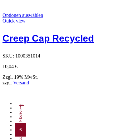
Dieses
Optionen auswählen
Produkt
Quick view
hat
Optionen,
Creep Cap Recycled
die
auf
der
Produktseite
SKU:
1000351014
ausgewählt
werden
10,04
€
können
Zzgl. 19% MwSt.
zzgl.
Versand
←
1
2
3
4
5
6
7
8