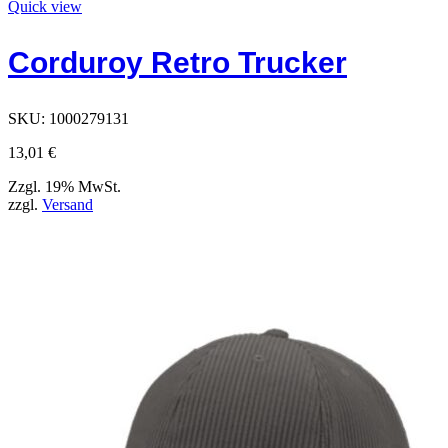
Produkt
Quick view
hat
Optionen,
Corduroy Retro Trucker
die
auf
der
Produktseite
SKU:
1000279131
ausgewählt
werden
13,01
€
können
Zzgl. 19% MwSt.
zzgl.
Versand