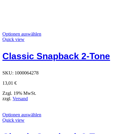
Dieses
Optionen auswählen
Produkt
Quick view
hat
Optionen,
Classic Snapback 2-Tone
die
auf
der
Produktseite
SKU:
1000064278
ausgewählt
werden
13,01
€
können
Zzgl. 19% MwSt.
zzgl.
Versand
Dieses
Optionen auswählen
Produkt
Quick view
hat
Optionen,