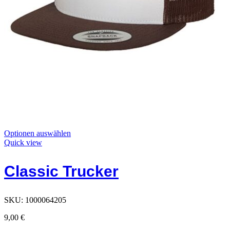
Dieses
Optionen auswählen
Produkt
Quick view
hat
Optionen,
Classic Trucker
die
auf
der
Produktseite
SKU:
1000064205
ausgewählt
werden
9,00
€
können