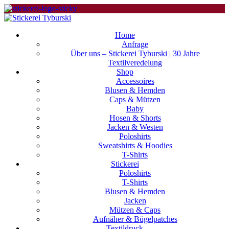
Home
Anfrage
Über uns – Stickerei Tyburski | 30 Jahre
Textilveredelung
Shop
Accessoires
Blusen & Hemden
Caps & Mützen
Baby
Hosen & Shorts
Jacken & Westen
Poloshirts
Sweatshirts & Hoodies
T-Shirts
Stickerei
Poloshirts
T-Shirts
Blusen & Hemden
Jacken
Mützen & Caps
Aufnäher & Bügelpatches
Textildruck