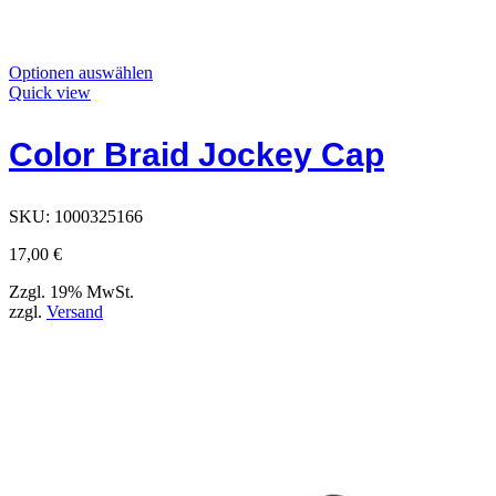
Dieses
Optionen auswählen
Produkt
Quick view
hat
Optionen,
Color Braid Jockey Cap
die
auf
der
Produktseite
SKU:
1000325166
ausgewählt
werden
17,00
€
können
Zzgl. 19% MwSt.
zzgl.
Versand