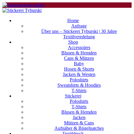
Home
Anfrage
Über uns – Stickerei Tyburski | 30 Jahre
Textilveredelung
Shop
Accessoires
Blusen & Hemden
Caps & Mützen
Baby
Hosen & Shorts
Jacken & Westen
Poloshirts
Sweatshirts & Hoodies
T-Shirts
Stickerei
Poloshirts
T-Shirts
Blusen & Hemden
Jacken
Mützen & Caps
Aufnäher & Bügelpatches
Textildruck