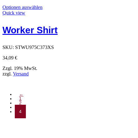
Dieses
Optionen auswählen
Produkt
Quick view
hat
Optionen,
Worker Shirt
die
auf
der
Produktseite
SKU:
STWU975C373XS
ausgewählt
werden
34,09
€
können
Zzgl. 19% MwSt.
zzgl.
Versand
←
1
2
3
4