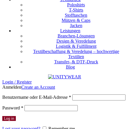
Poloshirts
T-Shirts
Stofftaschen
Mützen & Caps
Jacken
Leistungen
Branchen-Lösungen
Design & Veredelung
Logistik & Fulfillment
Textilbeschaffung & Veredelung – hochwertige
Textilien
Transfer- & DTF-Druck
Blog
Login / Register
Anmelden
Create an Account
Erforderlich
Benutzername oder E-Mail-Adresse
*
Erforderlich
Password
*
Log in
Lost your password?
Remember me