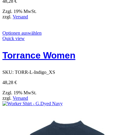
werden
48,28
€
können
Zzgl. 19% MwSt.
zzgl.
Versand
Dieses
Optionen auswählen
Produkt
Quick view
hat
Optionen,
Torrance Women
die
auf
der
Produktseite
SKU:
TORR-L-Indigo_XS
ausgewählt
werden
48,28
€
können
Zzgl. 19% MwSt.
zzgl.
Versand