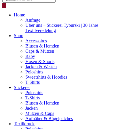
search
Home
Anfrage
Über uns – Stickerei Tyburski | 30 Jahre
Textilveredelung
Shop
Accessoires
Blusen & Hemden
Caps & Mützen
Baby
Hosen & Shorts
Jacken & Westen
Poloshirts
Sweatshirts & Hoodies
T-Shirts
Stickerei
Poloshirts
T-Shirts
Blusen & Hemden
Jacken
Mützen & Caps
Aufnäher & Bügelpatches
Textildruck
Poloshirts