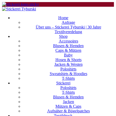
Home
Anfrage
Über uns – Stickerei Tyburski | 30 Jahre
Textilveredelung
Shop
Accessoires
Blusen & Hemden
Caps & Mützen
Baby
Hosen & Shorts
Jacken & Westen
Poloshirts
Sweatshirts & Hoodies
T-Shirts
Stickerei
Poloshirts
T-Shirts
Blusen & Hemden
Jacken
Mützen & Caps
Aufnäher & Bügelpatches
Textildruck