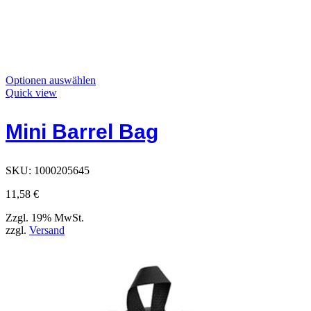
Dieses
Optionen auswählen
Produkt
Quick view
hat
Optionen,
Mini Barrel Bag
die
auf
der
Produktseite
SKU:
1000205645
ausgewählt
werden
11,58
€
können
Zzgl. 19% MwSt.
zzgl.
Versand