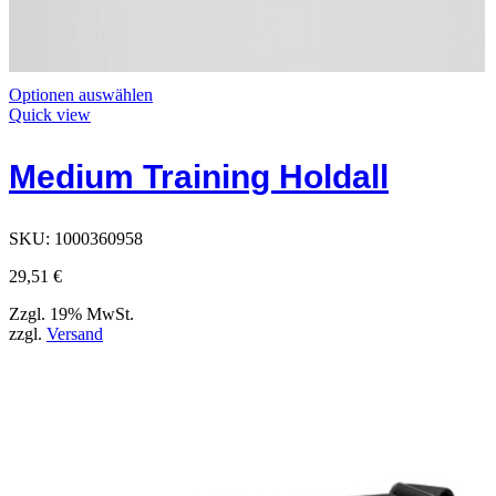
Dieses
Optionen auswählen
Produkt
Quick view
hat
Optionen,
Medium Training Holdall
die
auf
der
Produktseite
SKU:
1000360958
ausgewählt
werden
29,51
€
können
Zzgl. 19% MwSt.
zzgl.
Versand