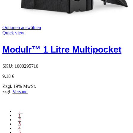
Dieses
Optionen auswählen
Produkt
Quick view
hat
Optionen,
Modulr™ 1 Litre Multipocket
die
auf
der
Produktseite
SKU:
1000295710
ausgewählt
werden
9,18
€
können
Zzgl. 19% MwSt.
zzgl.
Versand
←
1
2
3
4
5