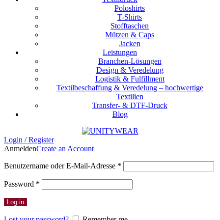
Poloshirts
T-Shirts
Stofftaschen
Mützen & Caps
Jacken
Leistungen
Branchen-Lösungen
Design & Veredelung
Logistik & Fulfillment
Textilbeschaffung & Veredelung – hochwertige
Textilien
Transfer- & DTF-Druck
Blog
Login / Register
Anmelden
Create an Account
Erforderlich
Benutzername oder E-Mail-Adresse
*
Erforderlich
Password
*
Log in
Lost your password?
Remember me