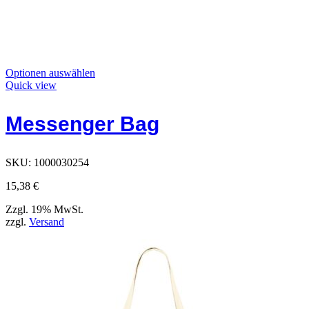
Dieses
Optionen auswählen
Produkt
Quick view
hat
Optionen,
Messenger Bag
die
auf
der
Produktseite
SKU:
1000030254
ausgewählt
werden
15,38
€
können
Zzgl. 19% MwSt.
zzgl.
Versand