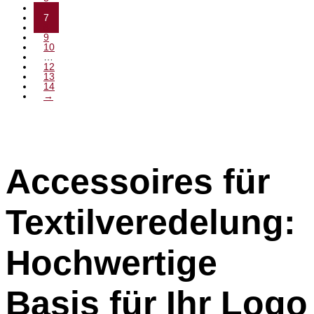
6
7
8
9
10
…
12
13
14
→
Accessoires für
Textilveredelung:
Hochwertige
Basis für Ihr Logo