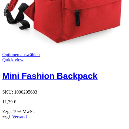
Dieses
Optionen auswählen
Produkt
Quick view
hat
Optionen,
Mini Fashion Backpack
die
auf
der
Produktseite
SKU:
1000295683
ausgewählt
werden
11,39
€
können
Zzgl. 19% MwSt.
zzgl.
Versand