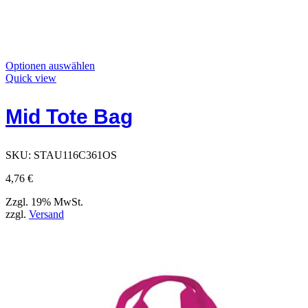
Dieses
Optionen auswählen
Produkt
Quick view
hat
Optionen,
Mid Tote Bag
die
auf
der
Produktseite
SKU:
STAU116C361OS
ausgewählt
werden
4,76
€
können
Zzgl. 19% MwSt.
zzgl.
Versand