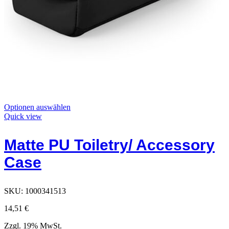
Dieses
Optionen auswählen
Produkt
Quick view
hat
Optionen,
Matte PU Toiletry/ Accessory
die
auf
Case
der
Produktseite
ausgewählt
werden
SKU:
1000341513
können
14,51
€
Zzgl. 19% MwSt.