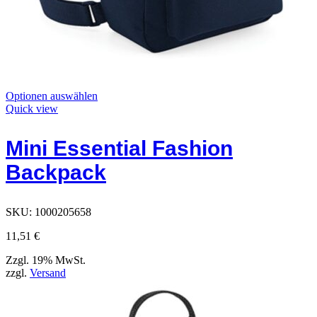
Dieses
Optionen auswählen
Produkt
Quick view
hat
Optionen,
Mini Essential Fashion
die
auf
Backpack
der
Produktseite
ausgewählt
werden
SKU:
1000205658
können
11,51
€
Zzgl. 19% MwSt.
zzgl.
Versand