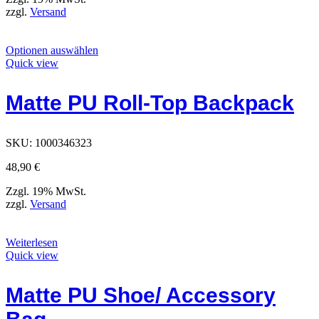
zzgl.
Versand
Dieses
Optionen auswählen
Produkt
Quick view
hat
Optionen,
Matte PU Roll-Top Backpack
die
auf
der
Produktseite
SKU:
1000346323
ausgewählt
werden
48,90
€
können
Zzgl. 19% MwSt.
zzgl.
Versand
Weiterlesen
Quick view
Matte PU Shoe/ Accessory