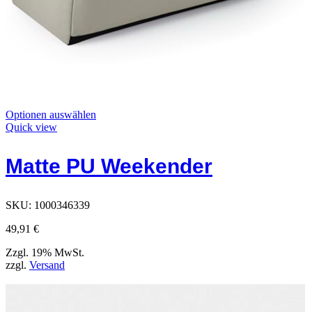
Dieses
Optionen auswählen
Produkt
Quick view
hat
Optionen,
Matte PU Weekender
die
auf
der
Produktseite
SKU:
1000346339
ausgewählt
werden
49,91
€
können
Zzgl. 19% MwSt.
zzgl.
Versand