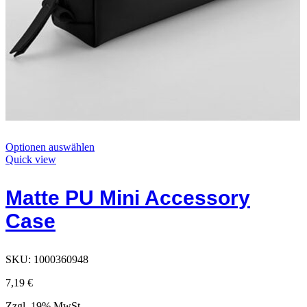
Dieses
Optionen auswählen
Produkt
Quick view
hat
Optionen,
Matte PU Mini Accessory
die
auf
Case
der
Produktseite
ausgewählt
werden
SKU:
1000360948
können
7,19
€
Zzgl. 19% MwSt.