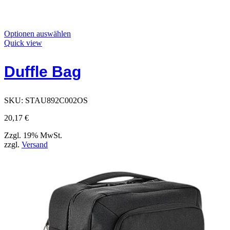
Dieses
Optionen auswählen
Produkt
Quick view
hat
Optionen,
Duffle Bag
die
auf
der
Produktseite
SKU:
STAU892C002OS
ausgewählt
werden
20,17
€
können
Zzgl. 19% MwSt.
zzgl.
Versand