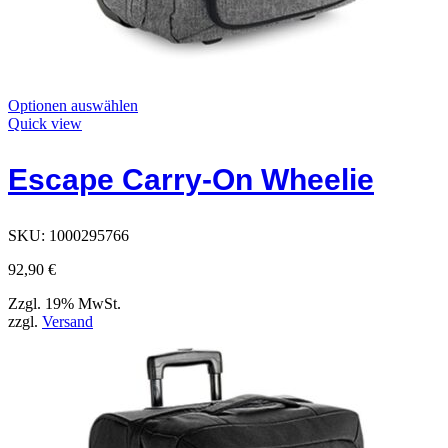
Dieses
Optionen auswählen
Produkt
Quick view
hat
Optionen,
Escape Carry-On Wheelie
die
auf
der
Produktseite
SKU:
1000295766
ausgewählt
werden
92,90
€
können
Zzgl. 19% MwSt.
zzgl.
Versand