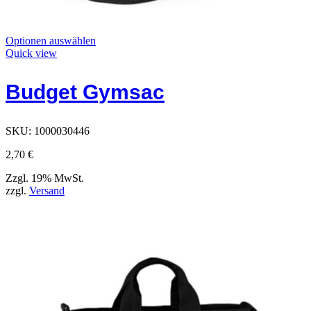
Dieses
Optionen auswählen
Produkt
Quick view
hat
Optionen,
Budget Gymsac
die
auf
der
Produktseite
SKU:
1000030446
ausgewählt
werden
2,70
€
können
Zzgl. 19% MwSt.
zzgl.
Versand