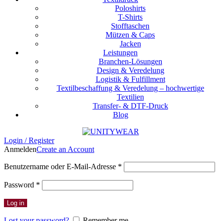
Poloshirts
T-Shirts
Stofftaschen
Mützen & Caps
Jacken
Leistungen
Branchen-Lösungen
Design & Veredelung
Logistik & Fulfillment
Textilbeschaffung & Veredelung – hochwertige
Textilien
Transfer- & DTF-Druck
Blog
Login / Register
Anmelden
Create an Account
Erforderlich
Benutzername oder E-Mail-Adresse
*
Erforderlich
Password
*
Log in
Lost your password?
Remember me