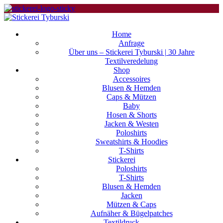
Home
Anfrage
Über uns – Stickerei Tyburski | 30 Jahre
Textilveredelung
Shop
Accessoires
Blusen & Hemden
Caps & Mützen
Baby
Hosen & Shorts
Jacken & Westen
Poloshirts
Sweatshirts & Hoodies
T-Shirts
Stickerei
Poloshirts
T-Shirts
Blusen & Hemden
Jacken
Mützen & Caps
Aufnäher & Bügelpatches
Textildruck