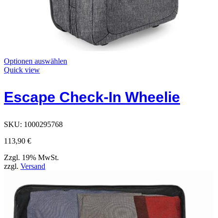
Dieses
Optionen auswählen
Produkt
Quick view
hat
Optionen,
Escape Check-In Wheelie
die
auf
der
Produktseite
SKU:
1000295768
ausgewählt
werden
113,90
€
können
Zzgl. 19% MwSt.
zzgl.
Versand