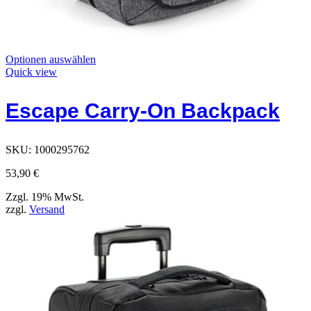
Dieses
Optionen auswählen
Produkt
Quick view
hat
Optionen,
Escape Carry-On Backpack
die
auf
der
Produktseite
SKU:
1000295762
ausgewählt
werden
53,90
€
können
Zzgl. 19% MwSt.
zzgl.
Versand