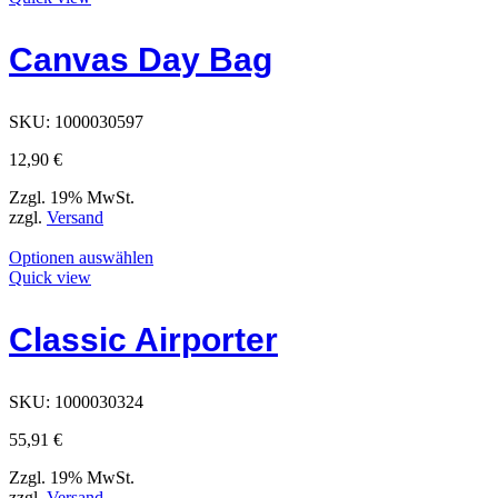
hat
Optionen,
Canvas Day Bag
die
auf
der
Produktseite
SKU:
1000030597
ausgewählt
werden
12,90
€
können
Zzgl. 19% MwSt.
zzgl.
Versand
Dieses
Optionen auswählen
Produkt
Quick view
hat
Optionen,
Classic Airporter
die
auf
der
Produktseite
SKU:
1000030324
ausgewählt
werden
55,91
€
können
Zzgl. 19% MwSt.
zzgl.
Versand