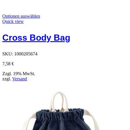
Dieses
Optionen auswählen
Produkt
Quick view
hat
Optionen,
Cross Body Bag
die
auf
der
Produktseite
SKU:
1000205674
ausgewählt
werden
7,58
€
können
Zzgl. 19% MwSt.
zzgl.
Versand