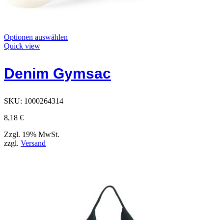
Dieses
Optionen auswählen
Produkt
Quick view
hat
Optionen,
Denim Gymsac
die
auf
der
Produktseite
SKU:
1000264314
ausgewählt
werden
8,18
€
können
Zzgl. 19% MwSt.
zzgl.
Versand