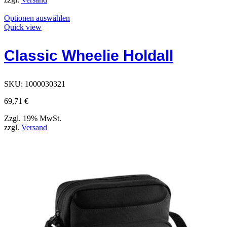
Dieses
Optionen auswählen
Produkt
Quick view
hat
Optionen,
Classic Wheelie Holdall
die
auf
der
Produktseite
SKU:
1000030321
ausgewählt
werden
69,71
€
können
Zzgl. 19% MwSt.
zzgl.
Versand