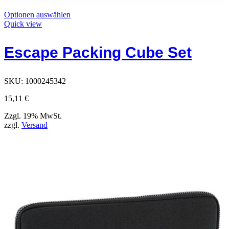
Dieses
Optionen auswählen
Produkt
Quick view
hat
Optionen,
Escape Packing Cube Set
die
auf
der
Produktseite
SKU:
1000245342
ausgewählt
werden
15,11
€
können
Zzgl. 19% MwSt.
zzgl.
Versand